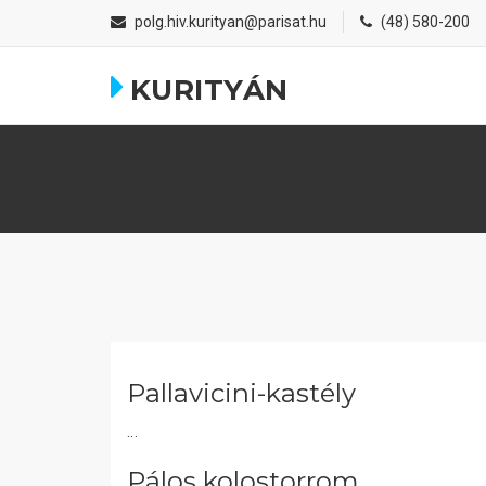
polg.hiv.kurityan@parisat.hu
(48) 580-200
KURITYÁN
Pallavicini-kastély
...
Pálos kolostorrom