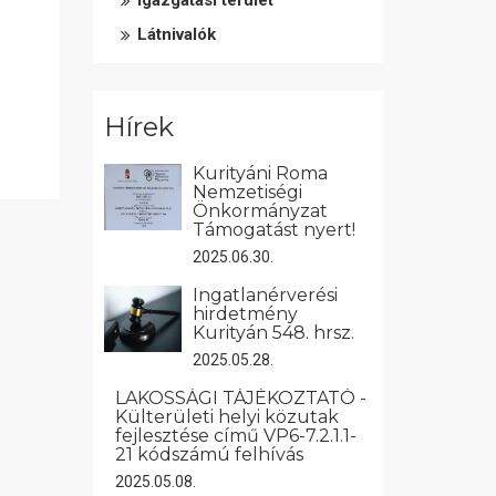
Igazgatási terület
Látnivalók
Hírek
Kurityáni Roma
Nemzetiségi
Önkormányzat
Támogatást nyert!
2025.06.30.
Ingatlanérverési
hirdetmény
Kurityán 548. hrsz.
2025.05.28.
LAKOSSÁGI TÁJÉKOZTATÓ -
Külterületi helyi közutak
fejlesztése című VP6-7.2.1.1-
21 kódszámú felhívás
2025.05.08.