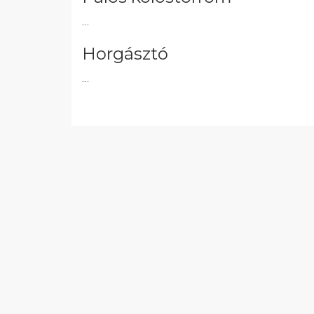
...
Horgásztó
...