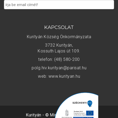
KAPCSOLAT
Kurityán Község Önkormányzata
3732 Kurityán,
Kossuth Lajos út 109.
telefon: (48) 580-200
polg.hiv.kurityan@parisat.hu
web: www.kurityan.hu
Kurityán - © Minden jog fenntartva.