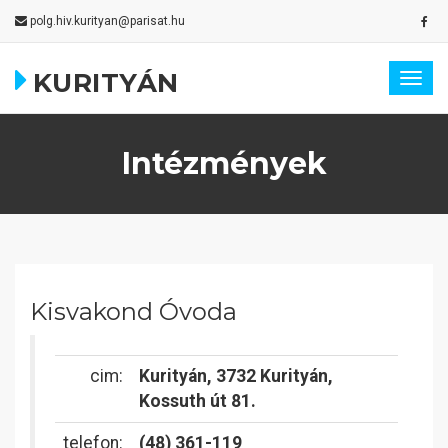
polg.hiv.kurityan@parisat.hu
KURITYÁN
Togg
navig
Intézmények
Kisvakond Óvoda
cim:
Kurityán, 3732 Kurityán,
Kossuth út 81.
telefon:
(48) 361-119