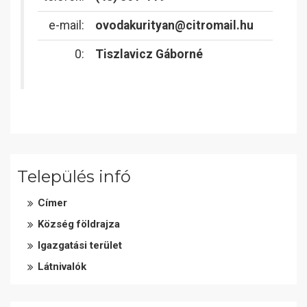
e-mail:
ovodakurityan@citromail.hu
0:
Tiszlavicz Gáborné
Település infó
Címer
Község földrajza
Igazgatási terület
Látnivalók